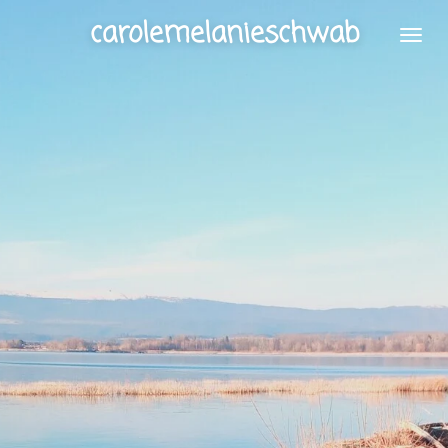
Zum
carolemelanieschwab
Hauptinhalt
springen