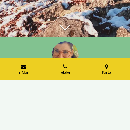
E-Mail
Telefon
Karte
Carole Melanie Schwab, 3286 Muntelier
079 584 38 74
info@carolemelanieschwab.ch
© 2024 - 2026 carolemelanieschwab
Mit Unterstützung von
Webador